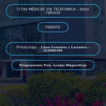
CITAS MÉDICAS VIA TELEFONICA - (602)
7382222
PQRSFD
𝕎𝕙𝕒𝕥𝕤𝔸𝕡𝕡 - 𝐋í𝐧𝐞𝐚 𝐆𝐞𝐬𝐭𝐚𝐧𝐭𝐞𝐬 𝐲 𝐋𝐚𝐜𝐭𝐚𝐧𝐭𝐞𝐬 -
𝟑𝟐𝟐𝟗𝟎𝟖𝟓𝟒𝟗𝟖
𝐏𝐫𝐞𝐩𝐚𝐫𝐚𝐜𝐢𝐨𝐧𝐞𝐬 𝐏𝐚𝐫𝐚 𝐀𝐲𝐮𝐝𝐚𝐬 𝐃𝐢𝐚𝐠𝐧𝐨𝐬𝐭𝐢𝐜𝐚𝐬